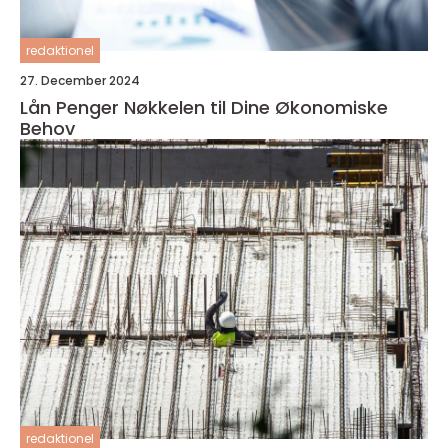
redaktionel
27. December 2024
Lån Penger Nøkkelen til Dine Økonomiske
Behov
redaktionel