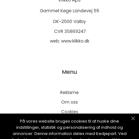
web:
www.klikko.dk
Menu
Reklame
Om oss
Cookies
På vores website bruges cookies til at huske dine
Kontakt Oss
indstillinger, statistik og personalisering af indhold og
Sitemap
annoncer. Denne information deles med tredjepart. Ved