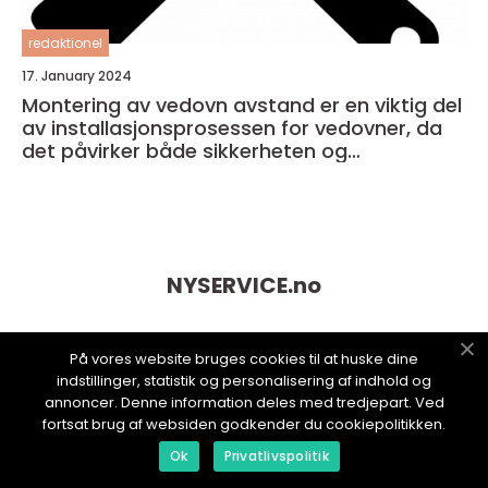
redaktionel
17. January 2024
Montering av vedovn avstand er en viktig del
av installasjonsprosessen for vedovner, da
det påvirker både sikkerheten og
effektiviteten til enheten
NYSERVICE.
no
På vores website bruges cookies til at huske dine
indstillinger, statistik og personalisering af indhold og
annoncer. Denne information deles med tredjepart. Ved
fortsat brug af websiden godkender du cookiepolitikken.
Ok
Privatlivspolitik