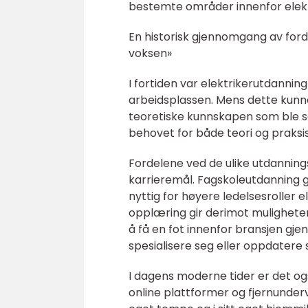
bestemte områder innenfor elekt
En historisk gjennomgang av ford
voksen»
I fortiden var elektrikerutdannin
arbeidsplassen. Mens dette kunne
teoretiske kunnskapen som ble se
behovet for både teori og praksis
Fordelene ved de ulike utdannin
karrieremål. Fagskoleutdanning 
nyttig for høyere ledelsesroller e
opplæring gir derimot muligheten
å få en fot innenfor bransjen gjen
spesialisere seg eller oppdatere 
I dagens moderne tider er det og
online plattformer og fjernundervis