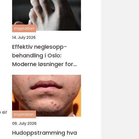
inspiration
14. July 2026
Effektiv neglesopp-
behandling i Oslo:
Moderne løsninger for
friske negler og varig
effekt
e er
inspiration
06. July 2026
Hudoppstramming hva