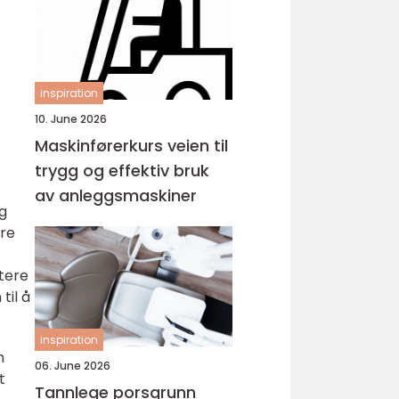
inspiration
10. June 2026
Maskinførerkurs veien til
trygg og effektiv bruk
av anleggsmaskiner
g
ære
ttere
til å
inspiration
m
06. June 2026
t
Tannlege porsgrunn