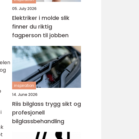
05. July 2026
g
Elektriker i molde slik
finner du riktig
fagperson til jobben
selen
 og
inspiration
e
14. June 2026
Riis bilglass trygg sikt og
i
profesjonell
bilglassbehandling
sk
ot