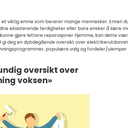
er et viktig emne som berører mange mennesker. Enten d
 dine eksisterende ferdigheter eller bare ønsker å lære m
 å kunne gjøre lettere reparasjoner hjemme, kan dette væ
 vil gi deg en dybdegående oversikt over elektrikerutdannin
tdanningsprogrammer, populære valg og fordeler/ulemper
undig oversikt over
ning voksen»