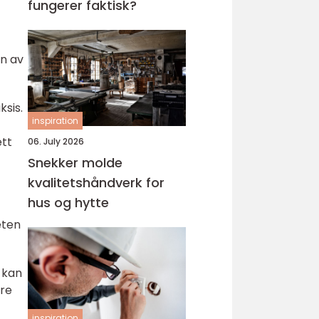
fungerer faktisk?
en av
ksis.
inspiration
ett
06. July 2026
Snekker molde
kvalitetshåndverk for
hus og hytte
eten
, kan
ere
inspiration