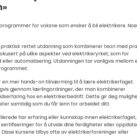
n»
sprogrammer for voksne som ønsker å bli elektrikere. No
n praktisk rettet utdanning som kombinerer teori med pra
usert på ulike aspekter ved elektrikeryrket, som for
d eller automatisering. Utdanningen tar vanligvis mellom 
 programmet.
r en mer hands-on tilnærming til å lære elektrikerfaget.
ligvis gjennom lærlingordninger, der man kombinerer
serfaring hos en elektrikerbedrift. Dette gir deg muligh
heter samtidig som du får lønn for arbeidet ditt.
u allerede har erfaring eller kunnskap innen elektrikerfaget
 sertifiseringer for å utvide dine ferdigheter eller oppdat
Disse kursene tilbys ofte av elektrikerforeninger eller