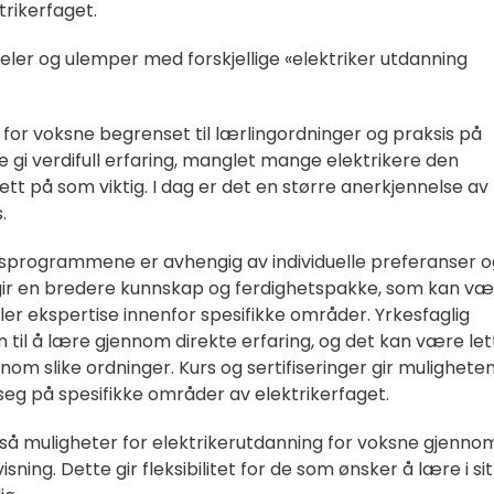
rikerfaget.
eler og ulemper med forskjellige «elektriker utdanning
g for voksne begrenset til lærlingordninger og praksis på
 gi verdifull erfaring, manglet mange elektrikere den
tt på som viktig. I dag er det en større anerkjennelse av
.
gsprogrammene er avhengig av individuelle preferanser o
gir en bredere kunnskap og ferdighetspakke, som kan v
ller ekspertise innenfor spesifikke områder. Yrkesfaglig
 til å lære gjennom direkte erfaring, og det kan være le
nom slike ordninger. Kurs og sertifiseringer gir muligheten 
seg på spesifikke områder av elektrikerfaget.
så muligheter for elektrikerutdanning for voksne gjenno
ning. Dette gir fleksibilitet for de som ønsker å lære i sit