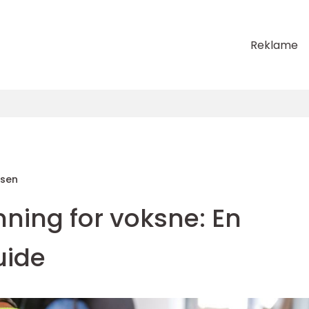
Reklame
sen
nning for voksne: En
uide