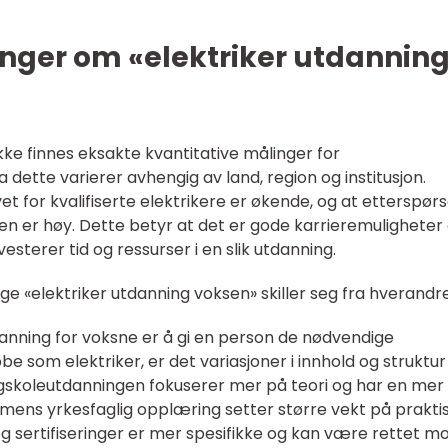
inger om «elektriker utdannin
ikke finnes eksakte kvantitative målinger for
 dette varierer avhengig av land, region og institusjon.
et for kvalifiserte elektrikere er økende, og at etterspør
ren er høy. Dette betyr at det er gode karrieremuligheter
vesterer tid og ressurser i en slik utdanning.
ige «elektriker utdanning voksen» skiller seg fra hverandr
anning for voksne er å gi en person de nødvendige
e som elektriker, er det variasjoner i innhold og struktur 
skoleutdanningen fokuserer mer på teori og har en mer
, mens yrkesfaglig opplæring setter større vekt på prakti
og sertifiseringer er mer spesifikke og kan være rettet m