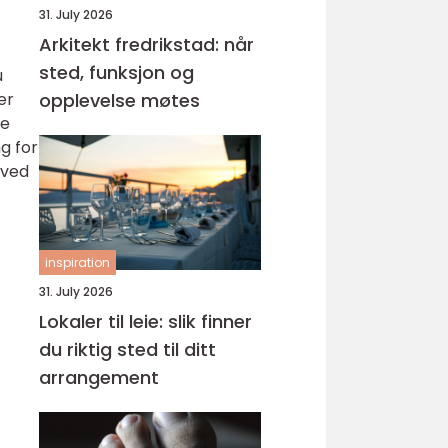
31. July 2026
Arkitekt fredrikstad: når
sted, funksjon og
u
er
opplevelse møtes
re
g for
 ved
inspiration
31. July 2026
Lokaler til leie: slik finner
du riktig sted til ditt
arrangement