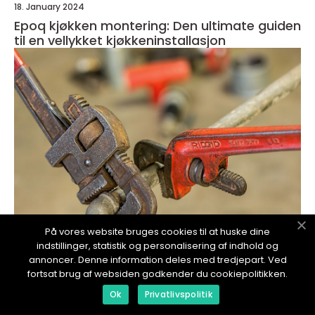
18. January 2024
Epoq kjøkken montering: Den ultimate guiden
til en vellykket kjøkkeninstallasjon
På vores website bruges cookies til at huske dine
indstillinger, statistik og personalisering af indhold og
redaktionel
annoncer. Denne information deles med tredjepart. Ved
fortsat brug af websiden godkender du cookiepolitikken.
17. January 2024
Ok
Privatlivspolitik
Vegghengt toalett montering - Det
praktiske og stilige alternativet