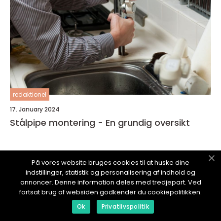
redaktionel
17. January 2024
Stålpipe montering - En grundig oversikt
På vores website bruges cookies til at huske dine
indstillinger, statistik og personalisering af indhold og
NYSERVICE.
no
annoncer. Denne information deles med tredjepart. Ved
fortsat brug af websiden godkender du cookiepolitikken.
Ok
Privatlivspolitik