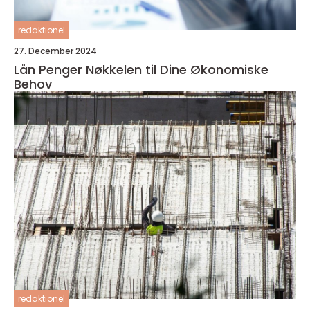
redaktionel
27. December 2024
Lån Penger Nøkkelen til Dine Økonomiske
Behov
redaktionel