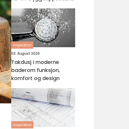
inspiration
03. August 2026
Takdusj i moderne
baderom funksjon,
komfort og design
inspiration