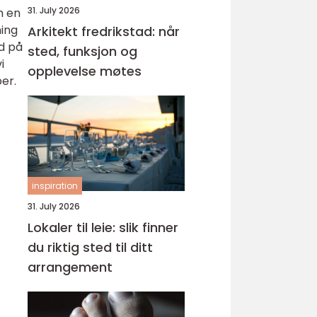
31. July 2026
m en
ning
Arkitekt fredrikstad: når
ed på
sted, funksjon og
i
opplevelse møtes
per.
inspiration
31. July 2026
Lokaler til leie: slik finner
du riktig sted til ditt
arrangement