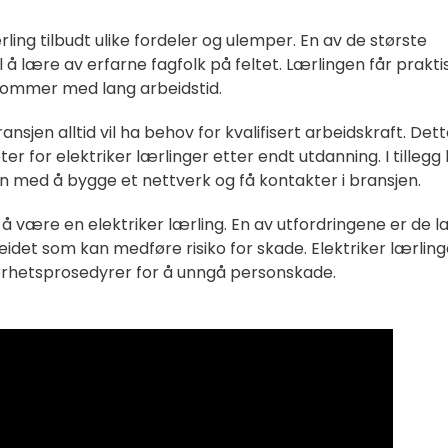
ling tilbudt ulike fordeler og ulemper. En av de største
 å lære av erfarne fagfolk på feltet. Lærlingen får prakti
kommer med lang arbeidstid.
ansjen alltid vil ha behov for kvalifisert arbeidskraft. Det
r for elektriker lærlinger etter endt utdanning. I tillegg
en med å bygge et nettverk og få kontakter i bransjen.
å være en elektriker lærling. En av utfordringene er de l
idet som kan medføre risiko for skade. Elektriker lærling
kerhetsprosedyrer for å unngå personskade.