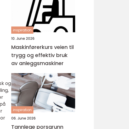
inspiration
10. June 2026
Maskinførerkurs veien til
trygg og effektiv bruk
av anleggsmaskiner
isk og
ling,
er
 på
inspiration
er
for
06. June 2026
Tannlege porsgrunn