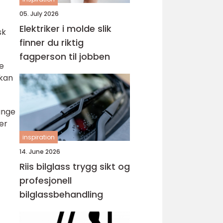
05. July 2026
Elektriker i molde slik
sk
finner du riktig
fagperson til jobben
te
 kan
ange
er
inspiration
14. June 2026
Riis bilglass trygg sikt og
profesjonell
bilglassbehandling