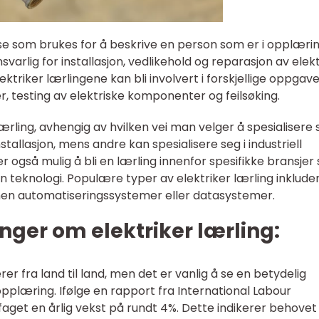
lse som brukes for å beskrive en person som er i opplæri
nsvarlig for installasjon, vedlikehold og reparasjon av elek
ktriker lærlingene kan bli involvert i forskjellige oppgave
r, testing av elektriske komponenter og feilsøking.
lærling, avhengig av hvilken vei man velger å spesialisere s
tallasjon, mens andre kan spesialisere seg i industriell
t er også mulig å bli en lærling innenfor spesifikke bransje
n teknologi. Populære typer av elektriker lærling inklude
nnen automatiseringssystemer eller datasystemer.
nger om elektriker lærling:
rer fra land til land, men det er vanlig å se en betydelig
pplæring. Ifølge en rapport fra International Labour
rfaget en årlig vekst på rundt 4%. Dette indikerer behovet