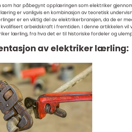
son som har påbegynt opplæringen som elektriker gjenno
æring er vanligvis en kombinasjon av teoretisk undervis
ærlinger er en viktig del av elektrikerbransjen, da de er m
kvalifisert arbeidskraft i fremtiden. I denne artikkelen vil v
iker lærling, fra hva det er til historiske fordeler og ulem
tasjon av elektriker lærling: