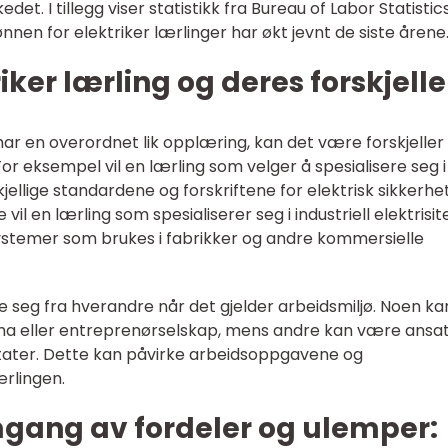
det. I tillegg viser statistikk fra Bureau of Labor Statistics
nnen for elektriker lærlinger har økt jevnt de siste årene
iker lærling og deres forskjelle
 har en overordnet lik opplæring, kan det være forskjeller
For eksempel vil en lærling som velger å spesialisere seg i
jellige standardene og forskriftene for elektrisk sikkerhet
il en lærling som spesialiserer seg i industriell elektrisit
stemer som brukes i fabrikker og andre kommersielle
lle seg fra hverandre når det gjelder arbeidsmiljø. Noen ka
rma eller entreprenørselskap, mens andre kan være ansat
 etater. Dette kan påvirke arbeidsoppgavene og
ærlingen.
mgang av fordeler og ulemper: