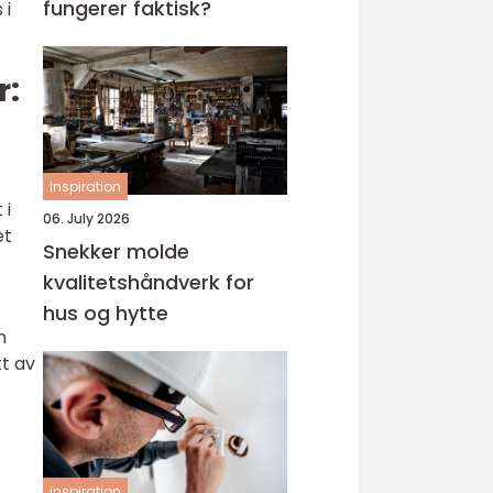
fungerer faktisk?
 i
.
r:
inspiration
 i
06. July 2026
et
Snekker molde
kvalitetshåndverk for
hus og hytte
n
t av
inspiration