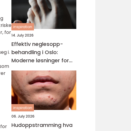
ng
triske
inspiration
r, for
14. July 2026
Effektiv neglesopp-
behandling i Oslo:
eg i.
Moderne løsninger for
r som
friske negler og varig
rer
effekt
inspiration
06. July 2026
Hudoppstramming hva
 for