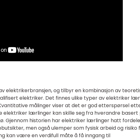
l av elektrikerbransjen, og tilbyr en kombinasjon av teoret
lifisert elektriker. Det finnes ulike typer av elektriker lær
Kvantitative målinger viser at det er god etterspørsel ett
ige elektriker lærlinger kan skille seg fra hverandre basert
jø. Gjennom historien har elektriker lærlinger hatt fordel
butsikter, men også ulemper som fysisk arbeid og risiko 
ng kan være en verdifull måte å få inngang til