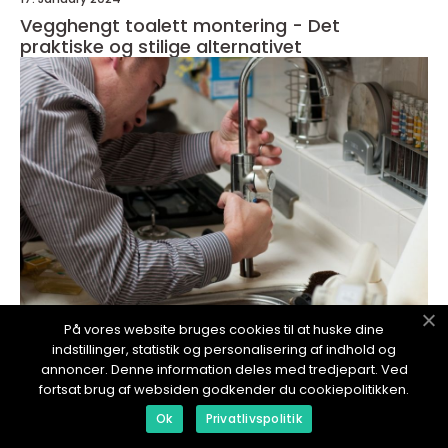
Vegghengt toalett montering - Det
praktiske og stilige alternativet
På vores website bruges cookies til at huske dine
indstillinger, statistik og personalisering af indhold og
redaktionel
annoncer. Denne information deles med tredjepart. Ved
17. January 2024
fortsat brug af websiden godkender du cookiepolitikken.
Stålpipe montering - En grundig oversikt
Ok
Privatlivspolitik