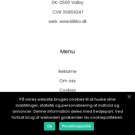
web:
www.klikko.dk
Menu
Reklame
Om oss
Cookies
På vores website bruges cookies til at huske dine
Kontakt Oss
indstillinger, statistik og personalisering af indhold og
Sitemap
annoncer. Denne information deles med tredjepart. Ved
fortsat brug af websiden godkender du cookiepolitikken.
Ok
Privatlivspolitik