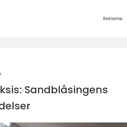
Reklame
n
raksis: Sandblåsingens
elser