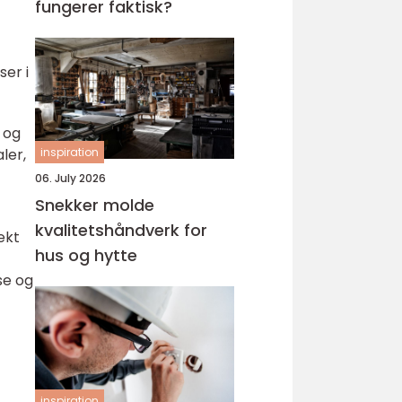
fungerer faktisk?
ser i
 og
ler,
inspiration
06. July 2026
Snekker molde
kvalitetshåndverk for
ekt
hus og hytte
se og
inspiration