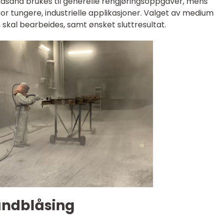
kasand brukes til generelle rengjøringsoppgaver, mens
for tungere, industrielle applikasjoner. Valget av medium
skal bearbeides, samt ønsket sluttresultat.
andblåsing