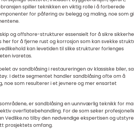
bransjen spiller teknikken en viktig rolle i å forberede
omponenter for påføring av belegg og maling, noe som gi
mentene.
skip og offshore-strukturer essensielt for å sikre sikkerh
s her for å fjerne rust og korrosjon som kan svekke strukt
dlikehold kan levetiden til slike strukturer forlenges
eten ivaretas.
elet av sandblåsing i restaureringen av klassiske biler, s
tøy. I dette segmentet handler sandblåsing ofte om å
g, noe som resulterer i et jevnere og mer ensartet
sområdene, er sandblåsing en uunnværlig teknikk for m
fektiv overflatebehandling. For de som søker profesjonell
kan Vedlike.no tilby den nødvendige ekspertisen og utstyre
ett prosjektets omfang.