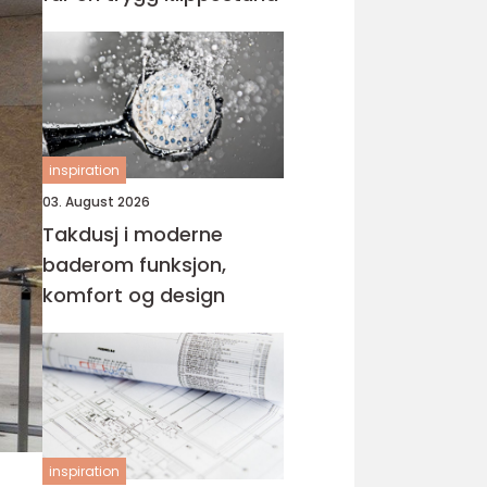
inspiration
03. August 2026
Takdusj i moderne
baderom funksjon,
komfort og design
inspiration