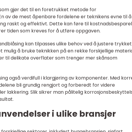
om gjør det til en foretrukket metode for
 En av de mest åpenbare fordelene er teknikens evne til å
 raskt og effektivt. Dette kan føre til kostnadsbesparel
erer tiden som kreves for å utføre oppgaven.
andblåsing kan tilpasses ulike behov ved å justere trykket
 mulig å bruke teknikken på en rekke forskjellige materia
ner til delikate overflater som trenger mer skånsom
ng også verdifull i klargjøring av komponenter. Med korr
delene bli grundig rengjort og forberedt for videre
er lakkering. Slik sikrer man pålitelig korrosjonsbeskyttel
sultat.
vendelser i ulike bransjer
orskjellige sektorer, inkludert byggebransjen, sjøfart,