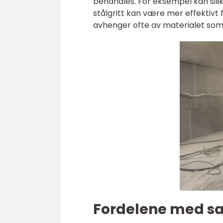
behandles. For eksempel kan sili
stålgritt kan være mer effektivt 
avhenger ofte av materialet som 
Fordelene med s