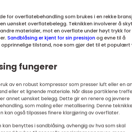
de for overflatebehandling som brukes i en rekke brans
annen uønsket overflatebelegg. Teknikken involverer å sky
r andre materialer, mot en overflate under høyt trykk for
er.
Sandblåsing er kjent for sin presisjon
og evne til å
 opprinnelige tilstand, noe som gjør det til et populært
ing fungerer
 bruk av en robust kompressor som presser luft eller en 
d eller et lignende materiale. Når disse partiklene treff
eller annet uønsket belegg. Dette gir en renere og jevnere
behandling, som maling eller metallisering. Denne teknikk
en kan også tilpasses finere klargjøring av overflater.
m kan benyttes i sandblåsing, avhengig av hva som skal