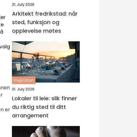
31. July 2026
Arkitekt fredrikstad: når
jer
sted, funksjon og
te
opplevelse møtes
 å
 valg
inspiration
annen
31. July 2026
er
Lokaler til leie: slik finner
du riktig sted til ditt
en er
arrangement