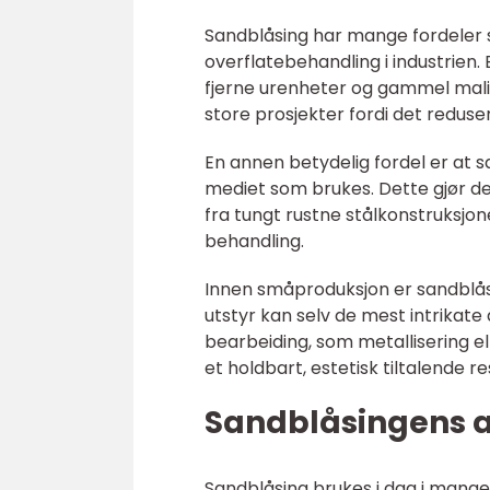
Sandblåsing har mange fordeler s
overflatebehandling i industrien.
fjerne urenheter og gammel maling
store prosjekter fordi det redus
En annen betydelig fordel er at s
mediet som brukes. Dette gjør det
fra tungt rustne stålkonstruksjo
behandling.
Innen småproduksjon er sandblåsi
utstyr kan selv de mest intrikate 
bearbeiding, som metallisering ell
et holdbart, estetisk tiltalende re
Sandblåsingens an
Sandblåsing brukes i dag i mange f