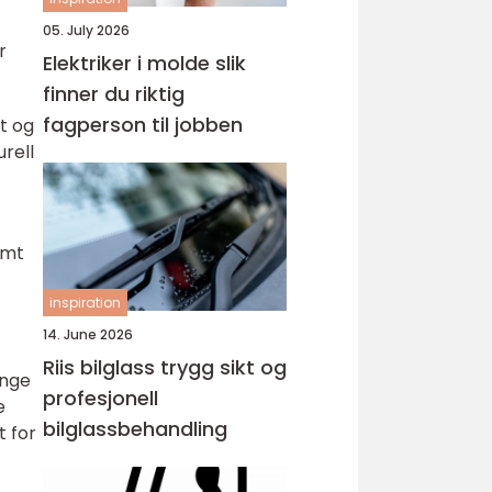
05. July 2026
r
Elektriker i molde slik
finner du riktig
fagperson til jobben
et og
urell
amt
inspiration
14. June 2026
Riis bilglass trygg sikt og
ange
profesjonell
e
bilglassbehandling
t for