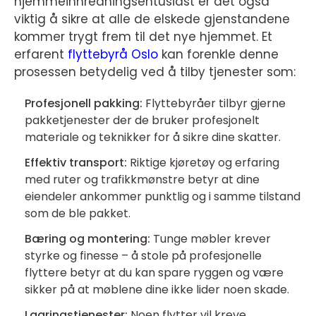
hjemmeinnredningsentusiast er det også
viktig å sikre at alle de elskede gjenstandene
kommer trygt frem til det nye hjemmet. Et
erfarent
flyttebyrå Oslo
kan forenkle denne
prosessen betydelig ved å tilby tjenester som:
Profesjonell pakking:
Flyttebyråer tilbyr gjerne
pakketjenester der de bruker profesjonelt
materiale og teknikker for å sikre dine skatter.
Effektiv transport:
Riktige kjøretøy og erfaring
med ruter og trafikkmønstre betyr at dine
eiendeler ankommer punktlig og i samme tilstand
som de ble pakket.
Bæring og montering:
Tunge møbler krever
styrke og finesse – å stole på profesjonelle
flyttere betyr at du kan spare ryggen og være
sikker på at møblene dine ikke lider noen skade.
Lagringstjenester:
Noen flytter vil kreve