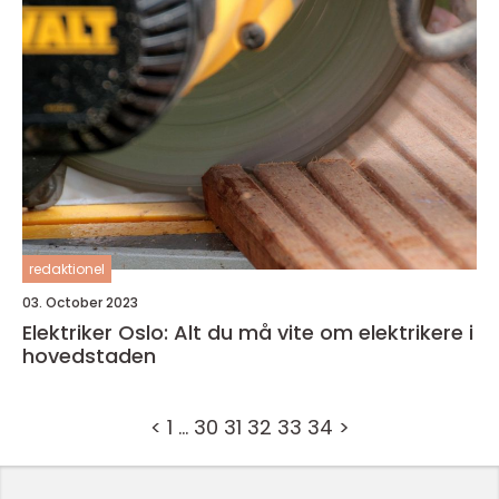
redaktionel
03. October 2023
Elektriker Oslo: Alt du må vite om elektrikere i
hovedstaden
<
1
…
30
31
32
33
34
>