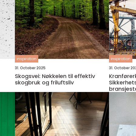
inspiration
inspiration
31. October 2025
31. October 20
Skogsvei: Nøkkelen til effektiv
Kranfører
skogbruk og friluftsliv
Sikkerhet
bransjes