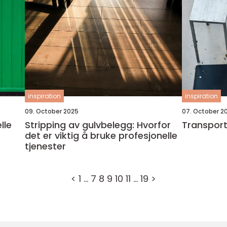
inspiration
inspiration
09. October 2025
07. October 2
lle
Stripping av gulvbelegg: Hvorfor
Transport
det er viktig å bruke profesjonelle
tjenester
<
1
…
7
8
9
10
11
…
19
>