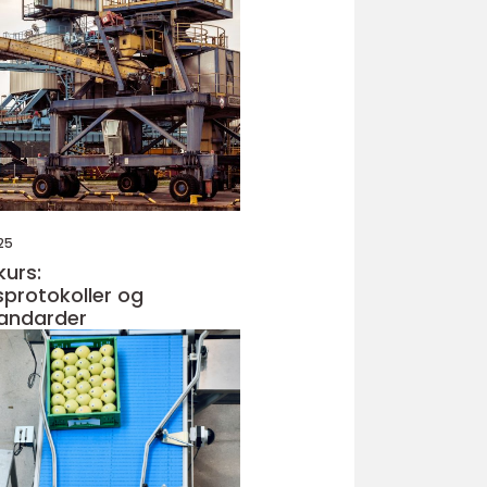
25
kurs:
sprotokoller og
tandarder