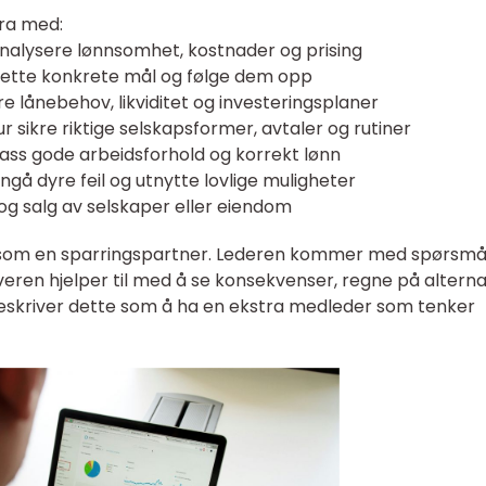
dra med:
nalysere lønnsomhet, kostnader og prising
 sette konkrete mål og følge dem opp
re lånebehov, likviditet og investeringsplaner
r sikre riktige selskapsformer, avtaler og rutiner
lass gode arbeidsforhold og korrekt lønn
ngå dyre feil og utnytte lovlige muligheter
g salg av selskaper eller eiendom
e som en sparringspartner. Lederen kommer med spørsmål
veren hjelper til med å se konsekvenser, regne på alterna
eskriver dette som å ha en ekstra medleder som tenker