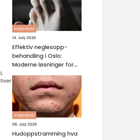
inspiration
14. July 2026
Effektiv neglesopp-
behandling i Oslo:
Moderne løsninger for
friske negler og varig
,
tiver
effekt
inspiration
06. July 2026
Hudoppstramming hva