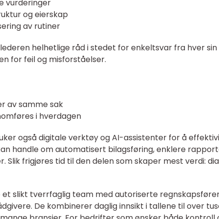
e vurderinger
ruktur og eierskap
ering av rutiner
ederen helhetlige råd i stedet for enkeltsvar fra hver sin s
n for feil og misforståelser.
ider av samme sak
nnomføres i hverdagen
uker også digitale verktøy og AI-assistenter for å effektiv
t kan handle om automatisert bilagsføring, enklere rappor
r. Slik frigjøres tid til den delen som skaper mest verdi: dia
 et slikt tverrfaglig team med autoriserte regnskapsfører
ivere. De kombinerer daglig innsikt i tallene til over tu
 mange bransjer. For bedrifter som ønsker både kontroll 