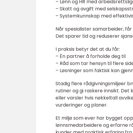
– Lønn og HR med arbeidsrettslig
– Skatt og avgift med selskapsst
– Systemkunnskap med effektivis
Når spesialister samarbeider, får l
Det sparer tid og reduserer sjanse
I praksis betyr det at du får:
– Én partner å forholde deg til
– Råd som tar hensyn til flere s
– Løsninger som faktisk kan gje
Stadig flere rådgivningsmiljøer br
rutiner og gi raskere innsikt. De
eller varsler hvis nøkkeltall avvike
vurderinger og planer.
Et miljø som ever har bygget opp
lønnsmedarbeidere og erfarne rådg
kunder med praktisk erfaring fra