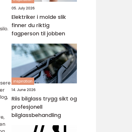
05. July 2026
Elektriker i molde slik
finner du riktig
ilo.
fagperson til jobben
inspiration
isere
ter
14. June 2026
log,
Riis bilglass trygg sikt og
profesjonell
bilglassbehandling
e,
sen
og