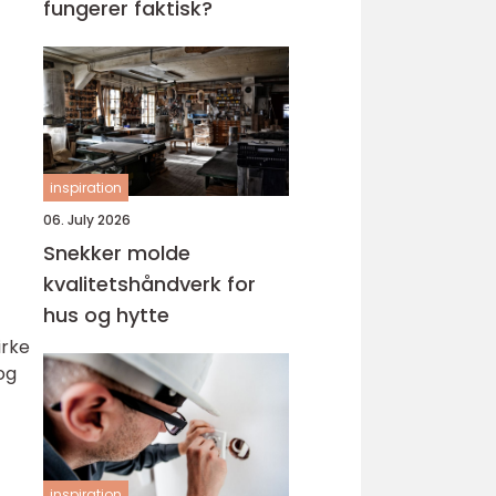
fungerer faktisk?
inspiration
06. July 2026
Snekker molde
kvalitetshåndverk for
hus og hytte
irke
og
inspiration