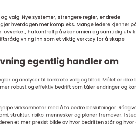
v og valg. Nye systemer, strengere regler, endrede
gjør hverdagen mer kompleks. Mange ledere kjenner p
 lovverket, ha kontroll på økonomien og samtidig utvik
tsrådgivning inn som et viktig verktøy for å skape
ivning egentlig handler om
egler og analyser til konkrete valg og tiltak. Målet er ikke
 mer robust og effektiv bedrift som tåler endringer og ka
jelpe virksomheter med å ta bedre beslutninger. Rådgiv
omi, struktur, risiko, mennesker og planer fremover. I ste
ederen et mer presist bilde av hvor bedriften står og hvor