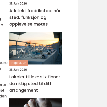
31. July 2026
Arkitekt fredrikstad: når
sted, funksjon og
å
opplevelse møtes
le
 bare
inspiration
n
31. July 2026
Lokaler til leie: slik finner
du riktig sted til ditt
eren
arrangement
det
 den