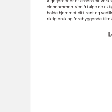
Algefjerner er et essensielt verk
eiendommen. Ved å følge de rikt
holde hjemmet ditt rent og vedli
riktig bruk og forebyggende tilta
L