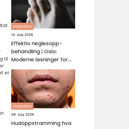
tat.
inspiration
14. July 2026
Effektiv neglesopp-
behandling i Oslo:
r
 til
Moderne løsninger for
er
friske negler og varig
et er
effekt
inspiration
er.
06. July 2026
Hudoppstramming hva