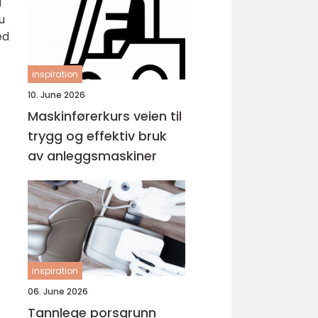
å
u
ed
inspiration
10. June 2026
Maskinførerkurs veien til
trygg og effektiv bruk
av anleggsmaskiner
inspiration
06. June 2026
Tannlege porsgrunn