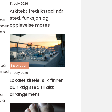
31. July 2026
Arkitekt fredrikstad: når
sted, funksjon og
ade
opplevelse møtes
ingen
den
 på
inspiration
g med
31. July 2026
Lokaler til leie: slik finner
du riktig sted til ditt
arrangement
da
d å