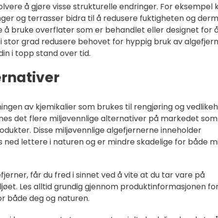
volvere å gjøre visse strukturelle endringer. For eksempel 
ger og terrasser bidra til å redusere fuktigheten og der
 å bruke overflater som er behandlet eller designet for 
 i stor grad redusere behovet for hyppig bruk av algefjer
in i topp stand over tid.
ernativer
ngen av kjemikalier som brukes til rengjøring og vedlikeh
innes det flere miljøvennlige alternativer på markedet som
rodukter. Disse miljøvennlige algefjernerne inneholder
 ned lettere i naturen og er mindre skadelige for både mi
jerner, får du fred i sinnet ved å vite at du tar vare på
øet. Les alltid grundig gjennom produktinformasjonen for
for både deg og naturen.