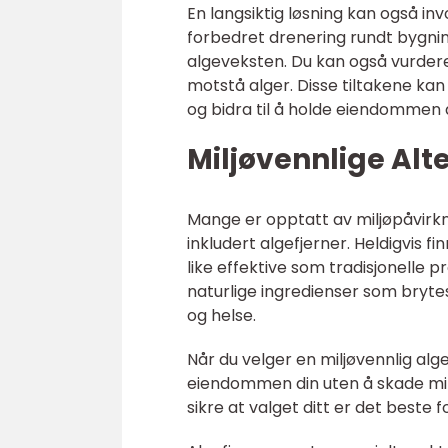
En langsiktig løsning kan også in
forbedret drenering rundt bygnin
algeveksten. Du kan også vurdere
motstå alger. Disse tiltakene kan
og bidra til å holde eiendommen d
Miljøvennlige Alt
Mange er opptatt av miljøpåvirkni
inkludert algefjerner. Heldigvis f
like effektive som tradisjonelle p
naturlige ingredienser som brytes
og helse.
Når du velger en miljøvennlig algef
eiendommen din uten å skade milj
sikre at valget ditt er det beste 