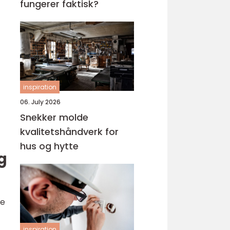
fungerer faktisk?
inspiration
06. July 2026
Snekker molde
kvalitetshåndverk for
hus og hytte
g
te
inspiration