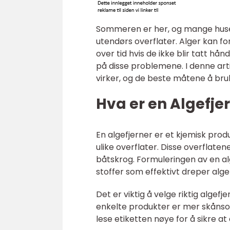
Sommeren er her, og mange husei
utendørs overflater. Alger kan fo
over tid hvis de ikke blir tatt hå
på disse problemene. I denne art
virker, og de beste måtene å bru
Hva er en Algefje
En algefjerner er et kjemisk prod
ulike overflater. Disse overflaten
båtskrog. Formuleringen av en al
stoffer som effektivt dreper alg
Det er viktig å velge riktig algef
enkelte produkter er mer skånso
lese etiketten nøye for å sikre a