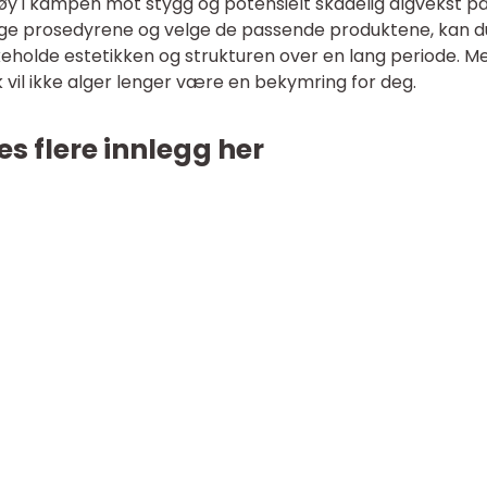
tøy i kampen mot stygg og potensielt skadelig algvekst p
ige prosedyrene og velge de passende produktene, kan d
keholde estetikken og strukturen over en lang periode. M
k vil ikke alger lenger være en bekymring for deg.
es flere innlegg her