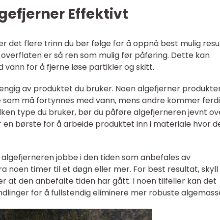
efjerner Effektivt
er det flere trinn du bør følge for å oppnå best mulig resul
 overflaten er så ren som mulig før påføring. Dette kan
ann for å fjerne løse partikler og skitt.
engig av produktet du bruker. Noen algefjerner produkte
som må fortynnes med vann, mens andre kommer ferdig
ilken type du bruker, bør du påføre algefjerneren jevnt ov
r en børste for å arbeide produktet inn i materiale hvor d
la algefjerneren jobbe i den tiden som anbefales av
 noen timer til et døgn eller mer. For best resultat, skyll
 at den anbefalte tiden har gått. I noen tilfeller kan det
linger for å fullstendig eliminere mer robuste algemass