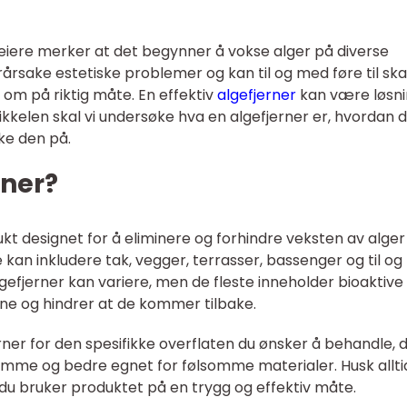
ere merker at det begynner å vokse alger på diverse
rårsake estetiske problemer og kan til og med føre til sk
nd om på riktig måte. En effektiv
algefjerner
kan være løsn
ikkelen skal vi undersøke hva en algefjerner er, hvordan 
ke den på.
rner?
ukt designet for å eliminere og forhindre veksten av alger
e kan inkludere tak, vegger, terrasser, bassenger og til o
gefjerner kan variere, men de fleste inneholder bioaktive
ene og hindrer at de kommer tilbake.
jerner for den spesifikke overflaten du ønsker å behandle, 
mme og bedre egnet for følsomme materialer. Husk allti
t du bruker produktet på en trygg og effektiv måte.