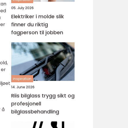
kan
05. July 2026
med
Elektriker i molde slik
å
finner du riktig
ner
fagperson til jobben
old,
 er
inspiration
ljøet
14. June 2026
Riis bilglass trygg sikt og
profesjonell
 å
bilglassbehandling